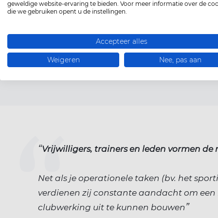
geweldige website-ervaring te bieden. Voor meer informatie over de co
alles wat met vrijwilligerswerk
die we gebruiken opent u de instellingen.
te maken heeft.
Alles over vrijwilligers
Accepteer alles
Weigeren
Nee, pas aan
Vrijwilligers, trainers en leden vormen de
Net als je operationele taken (bv. het sporti
verdienen zij constante aandacht om een 
clubwerking uit te kunnen bouwen