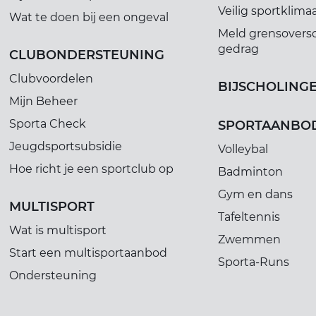
Veilig sportklima
Wat te doen bij een ongeval
Meld grensovers
gedrag
CLUBONDERSTEUNING
Clubvoordelen
BIJSCHOLING
Mijn Beheer
Sporta Check
SPORTAANBO
Jeugdsportsubsidie
Volleybal
Hoe richt je een sportclub op
Badminton
Gym en dans
MULTISPORT
Tafeltennis
Wat is multisport
Zwemmen
Start een multisportaanbod
Sporta-Runs
Ondersteuning