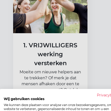
1. VRIJWILLIGERS
werking
versterken
Moeite om nieuwe helpers aan
te trekken? Of merk je dat
mensen afhaken door een te
zwaar engagement? Ontdek
Privacy
op welke manier je jouw
Wij gebruiken cookies
vrijwilligerstekort kan
We kunnen deze plaatsen voor analyse van onze bezoekersgegevens, o
aanpakken en bij uitbreiding
website te verbeteren, gepersonaliseerde inhoud te tonen en om u een