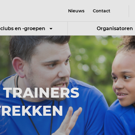
Nieuws
Contact
-clubs en -groepen
Organisatoren
, TRAINERS
TREKKEN