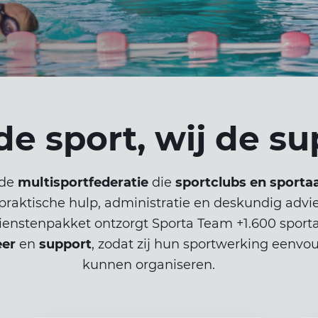
 de sport, wij de s
nde
multisportfederatie
die
sportclubs en sporta
praktische hulp, administratie en deskundig advie
enstenpakket ontzorgt Sporta Team +1.600 sport
eer
en
support
, zodat zij hun sportwerking eenvou
kunnen organiseren.