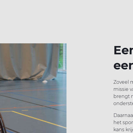
Ee
ee
Zoveel m
missie 
brengt 
onderste
Daarnaas
het spor
kans kri