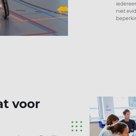
iederee
niet evi
beperki
t voor