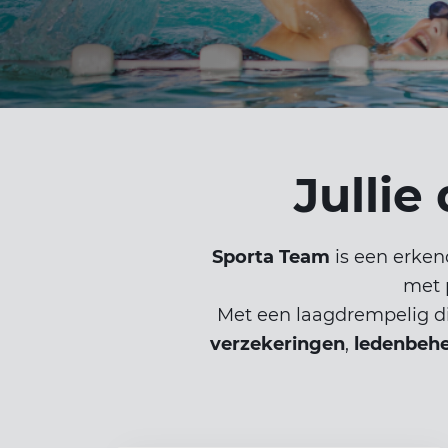
Jullie
Sporta Team
is een erke
met 
Met een laagdrempelig di
verzekeringen
,
ledenbeh