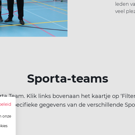
leden v
veel plez
Sporta-teams
rta Team. Klik links bovenaan het kaartje op ‘Filterc
 de specifieke gegevens van de verschillende Spo
beleid
m onze
okies