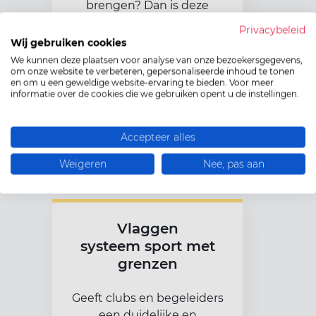
brengen? Dan is deze
toolbox een fijne hulp om
Privacybeleid
ouders en coaches
op een
Wij gebruiken cookies
positieve manier met
We kunnen deze plaatsen voor analyse van onze bezoekersgegevens,
om onze website te verbeteren, gepersonaliseerde inhoud te tonen
elkaar in gesprek
te laten
en om u een geweldige website-ervaring te bieden. Voor meer
gaan.
informatie over de cookies die we gebruiken opent u de instellingen.
Lees meer
Accepteer alles
Weigeren
Nee, pas aan
Vlaggen
systeem sport met
grenzen
Geeft clubs en begeleiders
een duidelijke en