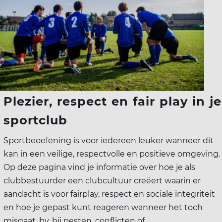
ort(a) voor iedereen
Vr
Sp
ilig sporten
jscholingen
Plezier, respect en fair play in je
ortaanbod
sportclub
Sportbeoefening is voor iedereen leuker wanneer dit
kan in een veilige, respectvolle en positieve omgeving.
Op deze pagina vind je informatie over hoe je als
clubbestuurder een clubcultuur creëert waarin er
aandacht is voor fairplay, respect en sociale integriteit
en hoe je gepast kunt reageren wanneer het toch
misgaat, bv. bij pesten, conflicten of