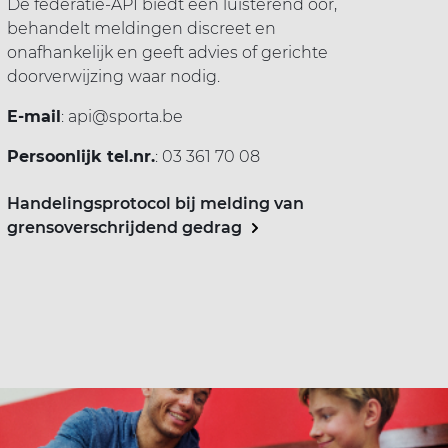
De federatie-API biedt een
luisterend oor
,
behandelt meldingen
discreet en
onafhankelijk
en geeft
advies of gerichte
doorverwijzing
waar nodig.
E-mail
:
api@sporta.be
Persoonlijk tel.nr.
: 03 361 70 08
Handelingsprotocol bij melding van
grensoverschrijdend gedrag