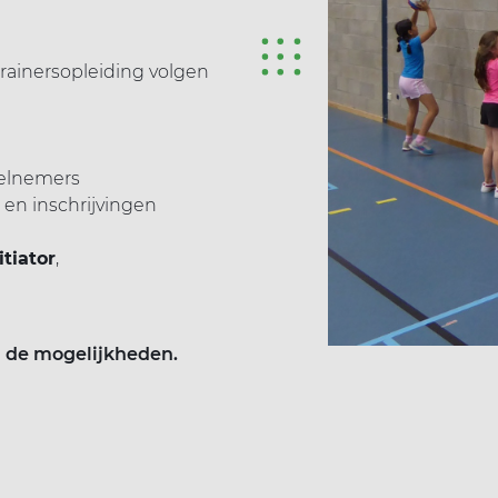
-trainersopleiding volgen
elnemers
e en inschrijvingen
itiator
,
 de mogelijkheden.