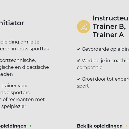
Instructeu
nitiator
Trainer B,
Trainer A
pleiding om je te
seren in jouw sporttak
✔ Gevorderde opleidi
porttechnische,
✔ Verdiep je in coachi
ische en didactische
competitie
heden
✔ Groei door tot expert
trainer voor
sport
nde sporters,
n of recreanten met
 spelplezier
opleidingen
Bekijk opleidingen