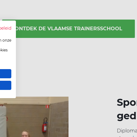
beleid
ONTDEK DE VLAAMSE TRAINERSSCHOOL
m onze
okies
Spo
ged
Diploma