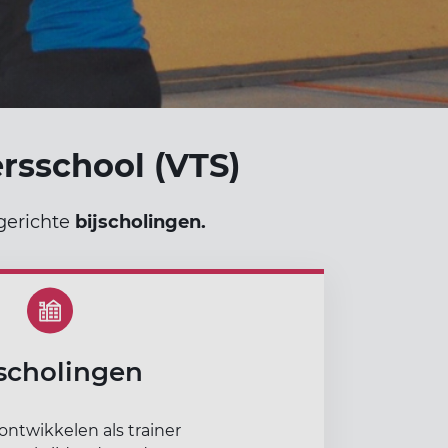
rsschool (VTS)
gerichte
bijscholingen.
jscholingen
f ontwikkelen als trainer