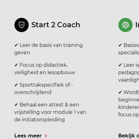
Start 2 Coach
I
✔ Leer de basis van training
✔ Basiso
geven
speciali
✔ Focus op didactiek,
✔ Leer s
veiligheid en lesopbouw
pedagog
vaardig
✔ Sporttakspecifiek of -
overschrijdend
✔ Wordt 
beginne
✔ Behaal een attest & een
kindere
vrijstelling voor module 1 van
focus op
de initiatoropleiding
Lees meer
Bekijk 