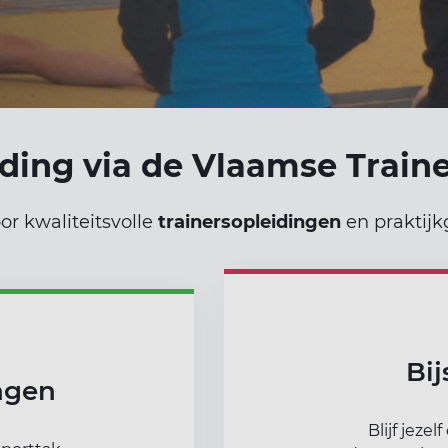
iding via de Vlaamse Traine
or kwaliteitsvolle
trainersopleidingen
en praktijk
Bi
ngen
Blijf jezel