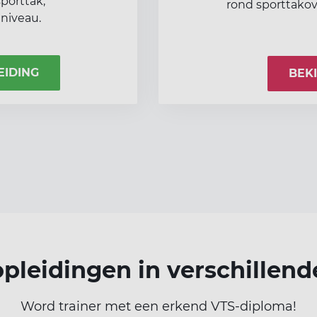
sporttak,
rond sporttako
niveau.
EIDING
BEK
opleidingen in verschillend
Word trainer met een erkend VTS-diploma!