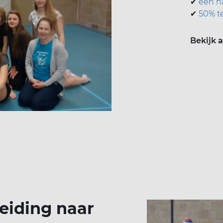
✔
een h
✔
50% t
Bekijk 
leiding naar