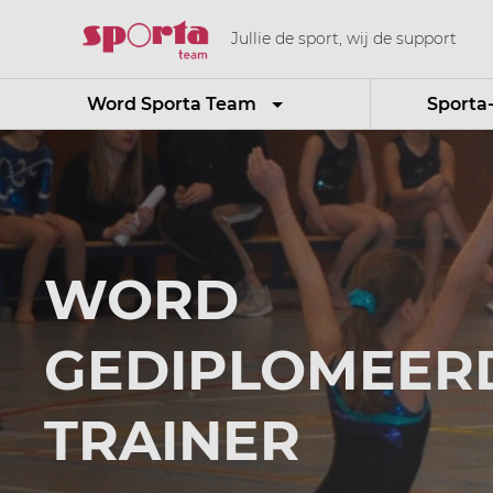
Jullie de sport, wij de support
Word Sporta Team
Sporta
WORD
GEDIPLOMEER
TRAINER