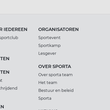
R IEDEREEN
ORGANISATOREN
sportclub
Sportevent
Sportkamp
Lesgever
RTEN
OVER SPORTA
RTEN
Over sporta team
at
Het team
chrijdend
Bestuur en beleid
Sporta
EN