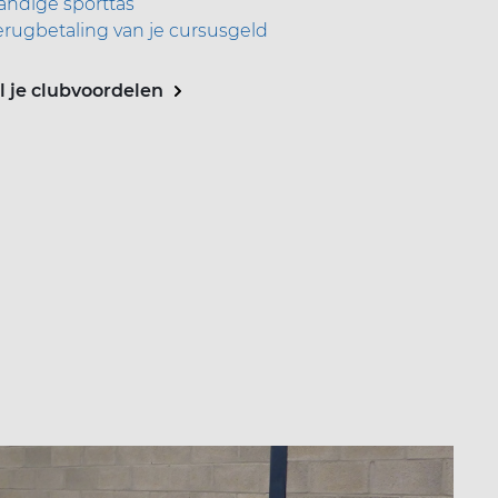
andige sporttas
erugbetaling van je cursusgeld
al je clubvoordelen