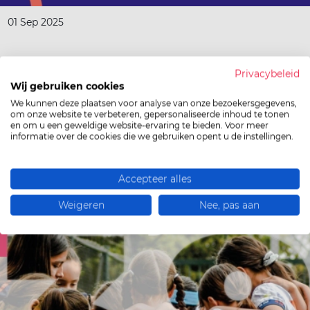
01 Sep 2025
Zet je deuren wagenwijd open tijdens de
Privacybeleid
Wij gebruiken cookies
maand van de sportclub
We kunnen deze plaatsen voor analyse van onze bezoekersgegevens,
om onze website te verbeteren, gepersonaliseerde inhoud te tonen
September is traditioneel de maand van de
en om u een geweldige website-ervaring te bieden. Voor meer
sportclub en eveneens hét moment waarbij
informatie over de cookies die we gebruiken opent u de instellingen.
1000den sporters de weg terugvinden…
Accepteer alles
Lees meer
Weigeren
Nee, pas aan