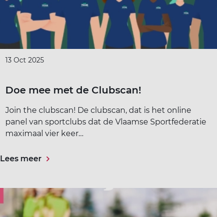
ort(a) voor iedereen
Vr
Sp
ilig sporten
13 Oct 2025
jscholingen
Doe mee met de Clubscan!
ortaanbod
Join the clubscan! De clubscan, dat is het online
panel van sportclubs dat de Vlaamse Sportfederatie
maximaal vier keer…
Lees meer