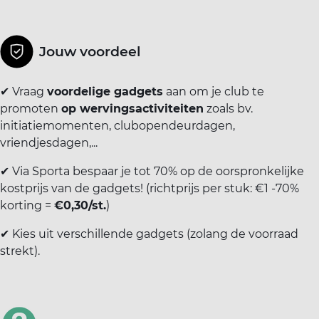
ort(a) voor iedereen
Vr
Sp
Jouw voordeel
ilig sporten
✔ Vraag
voordelige gadgets
aan om je club te
jscholingen
promoten
op wervingsactiviteiten
zoals bv.
initiatiemomenten, clubopendeurdagen,
vriendjesdagen,...
ortaanbod
✔ Via Sporta bespaar je tot 70% op de oorspronkelijke
kostprijs van de gadgets! (richtprijs per stuk: €1 -70%
korting =
€0,30/st.
)
✔ Kies uit verschillende gadgets (zolang de voorraad
strekt).