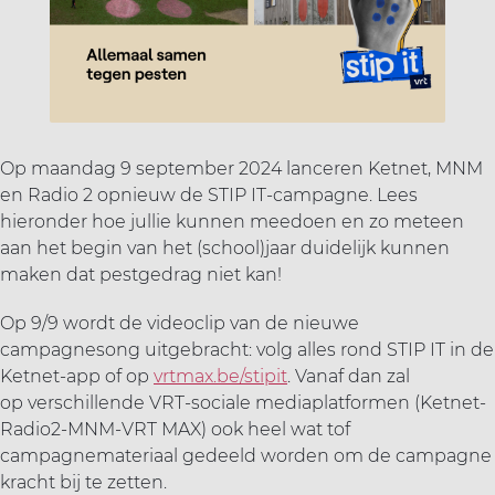
ort(a) voor iedereen
Vr
Sp
ilig sporten
jscholingen
Op maandag 9 september 2024 lanceren Ketnet, MNM
en Radio 2 opnieuw de STIP IT-campagne. Lees
hieronder hoe jullie kunnen meedoen en zo meteen
ortaanbod
aan het begin van het (school)jaar duidelijk kunnen
maken dat pestgedrag niet kan!
Op 9/9 wordt de videoclip van de nieuwe
campagnesong uitgebracht: volg alles rond STIP IT in de
Ketnet-app of op
vrtmax.be/stipit
. Vanaf dan zal
op verschillende VRT-sociale mediaplatformen (Ketnet-
Radio2-MNM-VRT MAX) ook heel wat tof
campagnemateriaal gedeeld worden om de campagne
kracht bij te zetten.