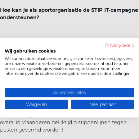
Hoe kan je als sportorganisatie de STIP IT-campagne
ondersteunen?
Zorg er mee voor dat jullie sportclubs vanaf de ochtend
Privacybeleid
van 9/9 vol stippen staan! Gebruik je creativiteit om dit er
Wij gebruiken cookies
zo leuk mogelijk te laten uitzien. Deel foto’s van de
We kunnen deze plaatsen voor analyse van onze bezoekersgegevens,
stippen op socials en andere platformen met #stipit om
om onze website te verbeteren, gepersonaliseerde inhoud te tonen
en om u een geweldige website-ervaring te bieden. Voor meer
zo de boodschap tegen pesten te verspreiden.
informatie over de cookies die we gebruiken opent u de instellingen.
Roep je leden op om hetzelfde thuis te doen (wel op
plaatsen waar het mag en liefst met uitwisbaar
materiaal ;-)).
Accepteer alles
Kijk op zaterdag 28/9 samen met je sportclub, familie en
Weigeren
Nee, pas aan
vrienden naar STIP IT: De liveshow (om 15u op Ketnet of
op VRT MAX) en leef mee toe naar het moment dat
overal in Vlaanderen gelijktijdig stippenlijnen tegen
pesten gevormd worden!