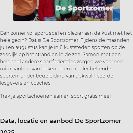
ort(a) voor iedereen
Vr
Sp
ilig sporten
Een zomer vol sport, spel en plezier aan de kust met het
hele gezin? Dat is De Sportzomer! Tijdens de maanden
jscholingen
juli en augustus kan je in 8 kuststeden sporten op de
zeedijk, op het strand en in de zee. Samen met een
heleboel andere sportfederaties zorgen we voor een
ortaanbod
ruim aanbod van bekende en minder bekende
sporten, onder begeleiding van gekwalificeerde
lesgevers en coaches.
Trek je sportschoenen aan en sport gratis mee!
Data, locatie en aanbod De Sportzomer
2025