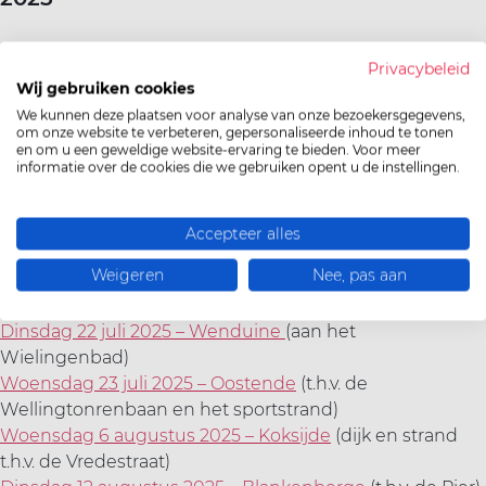
Op elke locatie kan je telkens van 10 tot 13 uur en van 14
Privacybeleid
tot 17 uur gratis sporten uitproberen.
Wij gebruiken cookies
We kunnen deze plaatsen voor analyse van onze bezoekersgegevens,
Schrijf alvast de data en locaties in je agenda:
om onze website te verbeteren, gepersonaliseerde inhoud te tonen
en om u een geweldige website-ervaring te bieden. Voor meer
informatie over de cookies die we gebruiken opent u de instellingen.
Dinsdag 8 juli 2025 – De Panne
(t.h.v. Leopold I
monument)
Dinsdag 15 juli 2025 – Bredene
(Duinenplein t.h.v. de
Accepteer alles
Duinenstraat/Driftweg)
Weigeren
Nee, pas aan
Woensdag 16 juli 2025 – Nieuwpoort
(t.h.v. het
Hendrikaplein)
Dinsdag 22 juli 2025 – Wenduine
(aan het
Wielingenbad)
Woensdag 23 juli 2025 – Oostende
(t.h.v. de
Wellingtonrenbaan en het sportstrand)
Woensdag 6 augustus 2025 – Koksijde
(dijk en strand
t.h.v. de Vredestraat)