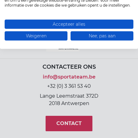
en om u een geweldige website-ervaring te bieden. Voor meer
ort(a) voor iedereen
Vr
Sp
informatie over de cookies die we gebruiken opent u de instellingen.
In samenwerking met
ilig sporten
Accepteer alles
Weigeren
Nee, pas aan
jscholingen
ortaanbod
CONTACTEER ONS
info@sportateam.be
+32 (0) 3 361 53 40
Lange Leemstraat 372D
2018 Antwerpen
CONTACT