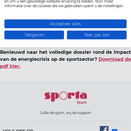
en om u een geweldige website-ervaring te bieden. Voor meer
Welke maatregelen worden toegepast en zijn
ze mee
informatie over de cookies die we gebruiken opent u de instellingen.
dan doekjes voor het bloeden? Wie is de grootste dupe?
Hoe wordt de crisis in andere landen aangepakt? En
Accepteer alles
hoe moet het nu verder? Sporta doorkruiste het hele
sportlandschap om de polsslag van de actoren te
Weigeren
Nee, pas aan
meten en de roep om overheidssteun te aanhoren.
Benieuwd naar het volledige dossier rond de impact
van de energiecrisis op de sportsector?
Download de
pdf hier.
Jullie de sport, wij de support