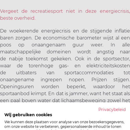
ort(a) voor iedereen
Vr
Sp
Vergeet de recreatiesport niet in deze energiecrisis,
beste overheid.
ilig sporten
De woekerende energiecrisis en de stijgende inflatie
baren zorgen. De economische barometer wijst
al ee
jscholingen
poos op onaangenaam guur weer. In alle
maatschappelijke domeinen wordt angstig naar
de nabije toekomst gekeken. Ook in de sportsector,
ortaanbod
waar de torenhoge gas- en elektriciteitskosten
de uitbaters van sportaccommodaties tot
onaangename ingrepen nopen. Prijzen stijgen.
Openingsuren worden beperkt, waardoor het
sportaanbod krimpt. En dat is jammer, want het staat als
een paal
boven water dat lichaamsbeweging zowel he
fysieke als het mentale welzijn bevordert en alzo
Privacybeleid
de maatschappelijke kosten kan reduceren.
Wij gebruiken cookies
We kunnen deze plaatsen voor analyse van onze bezoekersgegevens,
om onze website te verbeteren, gepersonaliseerde inhoud te tonen
Maar hoe zwaar weegt de crisis op het sportgebeuren?