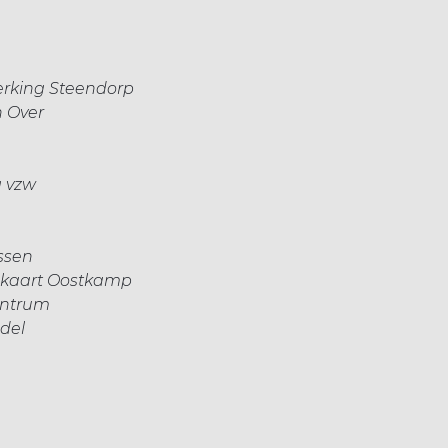
erking Steendorp
 Over
g vzw
ssen
kaart Oostkamp
entrum
del