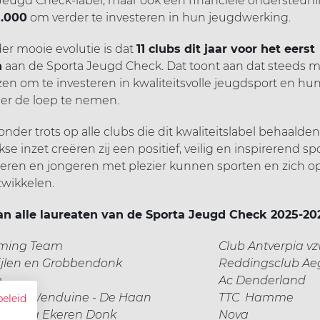
Jeugd Check-label, maar ook een financiële ondersteun
1.000
om verder te investeren in hun jeugdwerking.
er mooie evolutie is dat
11 clubs dit jaar voor het eerst
n
aan de Sporta Jeugd Check. Dat toont aan dat steeds m
en om te investeren in kwaliteitsvolle jeugdsport en hu
der de loep te nemen.
onder trots op alle clubs die dit kwaliteitslabel behaalden
se inzet creëren zij een positief, veilig en inspirerend sp
eren en jongeren met plezier kunnen sporten en zich o
wikkelen.
aan alle laureaten van de Sporta Jeugd Check 2025-20
ming Team
Club Antverpia v
ijlen en Grobbendonk
Reddingsclub Aeg
m
Ac Denderland
mmers Wenduine - De Haan
TTC Hamme
beleid
Estetika Ekeren Donk
Nova