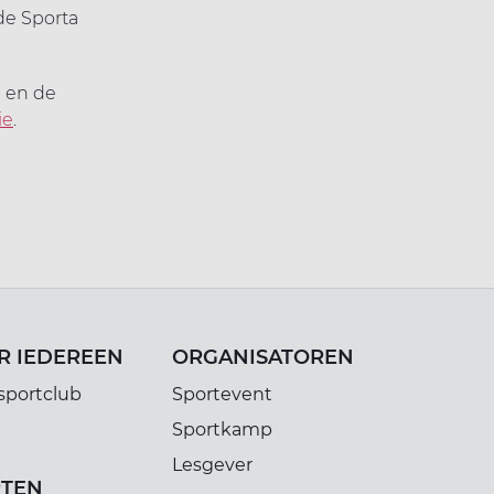
de Sporta
n en de
ie
.
R IEDEREEN
ORGANISATOREN
sportclub
Sportevent
Sportkamp
Lesgever
RTEN