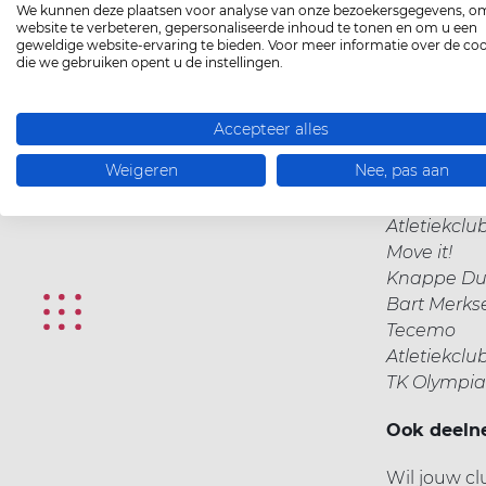
We kunnen deze plaatsen voor analyse van onze bezoekersgegevens, o
Borsbeek T
website te verbeteren, gepersonaliseerde inhoud te tonen en om u een
SCHUBAD 
geweldige website-ervaring te bieden. Voor meer informatie over de co
die we gebruiken opent u de instellingen.
St.-Niklase
KTTC Leug
Lichtervel
Accepteer alles
Atletiekclu
Weigeren
Nee, pas aan
SVEKA SC
TT Touché 
Atletiekclu
Move it!
Knappe Du
Bart Merks
Tecemo
Atletiekclu
TK Olympia
Ook deeln
Wil jouw cl