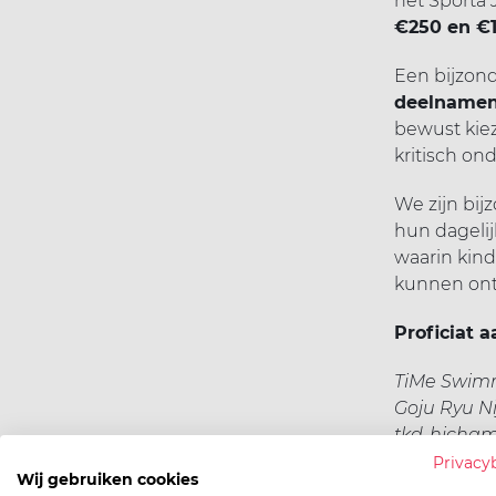
het Sporta 
€250 en €
Een bijzond
deelname
bewust kiez
kritisch on
We zijn bijz
hun dagelijk
waarin kind
kunnen ont
Proficiat 
TiMe Swim
Goju Ryu N
tkd-hicha
Vrije zwe
Privacy
Wij gebruiken cookies
Turnkring 