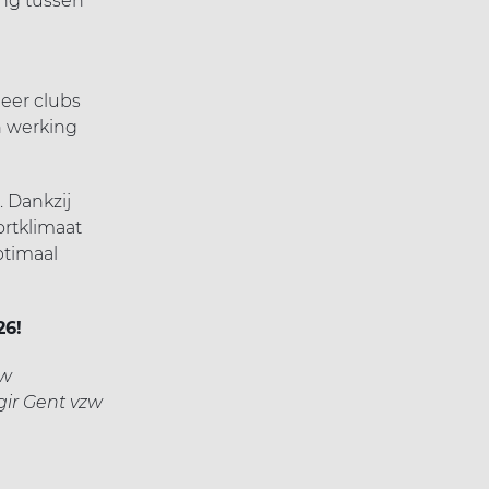
ing tussen
eer clubs
n werking
. Dankzij
ortklimaat
ptimaal
26!
zw
ir Gent vzw