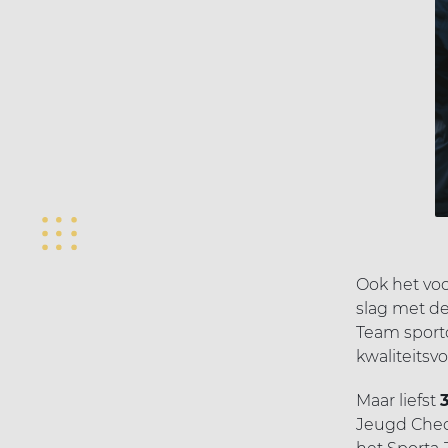
Ook het voo
slag met de
Team sportc
kwaliteitsv
Maar liefst
Jeugd Check