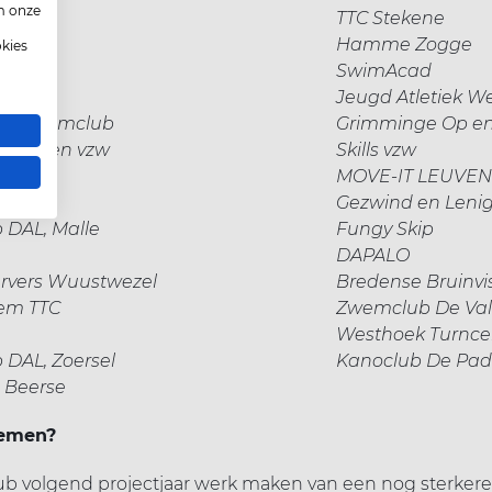
m onze
TC
TTC Stekene
HERK
Hamme Zogge
okies
SwimAcad
enberg
Jeugd Atletiek W
dse Zwemclub
Grimminge Op en
b Staden vzw
Skills vzw
HOTEN
MOVE-IT LEUVEN
vzw
Gezwind en Leni
b DAL, Malle
Fungy Skip
DAPALO
rvers Wuustwezel
Bredense Bruinvi
em TTC
Zwemclub De Val
Westhoek Turnc
b DAL, Zoersel
Kanoclub De Pad
 Beerse
emen?
ub volgend projectjaar werk maken van een nog sterkere