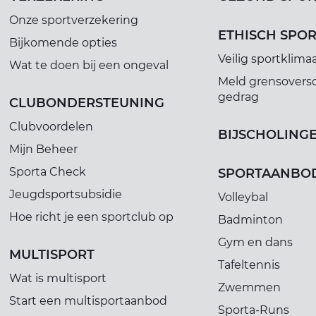
Onze sportverzekering
ETHISCH SPO
Bijkomende opties
Veilig sportklima
Wat te doen bij een ongeval
Meld grensovers
gedrag
CLUBONDERSTEUNING
Clubvoordelen
BIJSCHOLING
Mijn Beheer
Sporta Check
SPORTAANBO
Jeugdsportsubsidie
Volleybal
Hoe richt je een sportclub op
Badminton
Gym en dans
MULTISPORT
Tafeltennis
Wat is multisport
Zwemmen
Start een multisportaanbod
Sporta-Runs