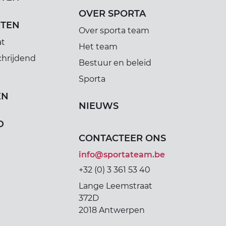
OVER SPORTA
RTEN
Over sporta team
at
Het team
chrijdend
Bestuur en beleid
Sporta
EN
NIEUWS
D
CONTACTEER ONS
info@sportateam.be
+32 (0) 3 361 53 40
Lange Leemstraat
372D
2018 Antwerpen