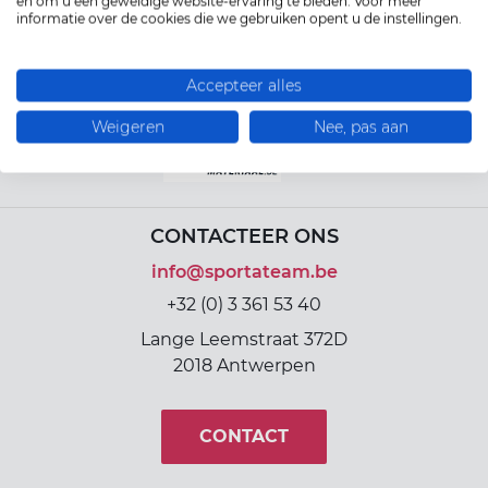
en om u een geweldige website-ervaring te bieden. Voor meer
ort(a) voor iedereen
Vr
Sp
informatie over de cookies die we gebruiken opent u de instellingen.
In samenwerking met
ilig sporten
Accepteer alles
Weigeren
Nee, pas aan
jscholingen
ortaanbod
CONTACTEER ONS
info@sportateam.be
+32 (0) 3 361 53 40
Lange Leemstraat 372D
2018 Antwerpen
CONTACT