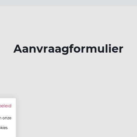
Aanvraagformulier
beleid
m onze
okies