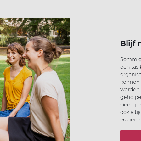
Blijf
Sommige
een tas 
organisa
kennen 
worden.
geholpen
Geen pr
ook altij
vragen 