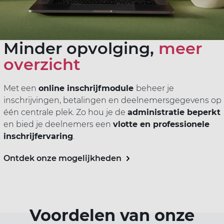
ort(a) voor iedereen
Vr
Sp
ilig sporten
Minder opvolging,
meer
overzicht
jscholingen
Met een
online inschrijfmodule
beheer je
inschrijvingen, betalingen en deelnemersgegevens op
ortaanbod
één centrale plek. Zo hou je de
administratie beperkt
en bied je deelnemers een
vlotte en professionele
inschrijfervaring
.
Ontdek onze mogelijkheden
Voordelen van onze