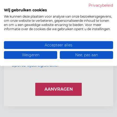
Bancontact: €0,39 + 1,25%
Privacybeleid
Creditkaart: €0,35 + 3%
Wij gebruiken cookies
Eigen Mollieaccount: 1,25% (+ eigen
We kunnen deze plaatsen voor analyse van onze bezoekersgegevens,
om onze website te verbeteren, gepersonaliseerde inhoud te tonen
molliekosten)
en om u een geweldige website-ervaring te bieden. Voor meer
Gepersonaliseerde bevestigingsmail
informatie over de cookies die we gebruiken opent u de instellingen.
instellen: differentieer je bevestigingsmail
afhankelijk van de inschrijving.
Accepteer alles
Automatische koppeling met Sporta-
tijdsregistratie.
Weigeren
Nee, pas aan
GRATIS te gebruiken bij intekenen op een
Sporta-tijdsregistratie
.
AANVRAGEN