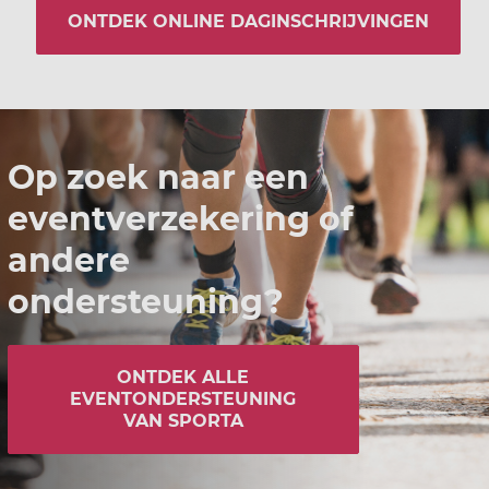
ONTDEK ONLINE DAGINSCHRIJVINGEN
Op zoek naar een
eventverzekering of
andere
ondersteuning?
ONTDEK ALLE
EVENTONDERSTEUNING
VAN SPORTA