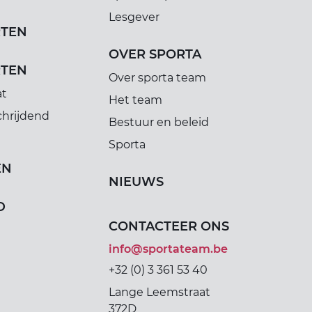
Lesgever
RTEN
OVER SPORTA
RTEN
Over sporta team
at
Het team
chrijdend
Bestuur en beleid
Sporta
EN
NIEUWS
D
CONTACTEER ONS
info@sportateam.be
+32 (0) 3 361 53 40
Lange Leemstraat
372D