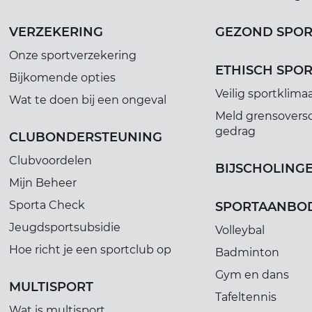
VERZEKERING
GEZOND SPO
Onze sportverzekering
ETHISCH SPO
Bijkomende opties
Veilig sportklima
Wat te doen bij een ongeval
Meld grensovers
gedrag
CLUBONDERSTEUNING
Clubvoordelen
BIJSCHOLING
Mijn Beheer
Sporta Check
SPORTAANBO
Jeugdsportsubsidie
Volleybal
Hoe richt je een sportclub op
Badminton
Gym en dans
MULTISPORT
Tafeltennis
Wat is multisport