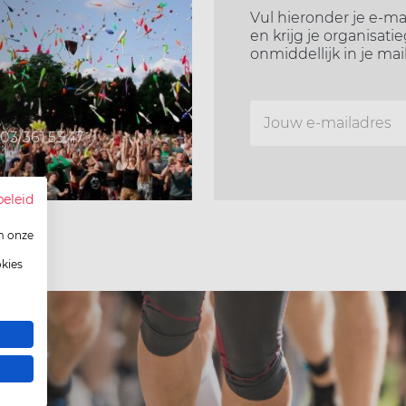
Vul hieronder je e-ma
en krijg je organisati
onmiddellijk in je mai
03/361.53.47
beleid
m onze
okies
en