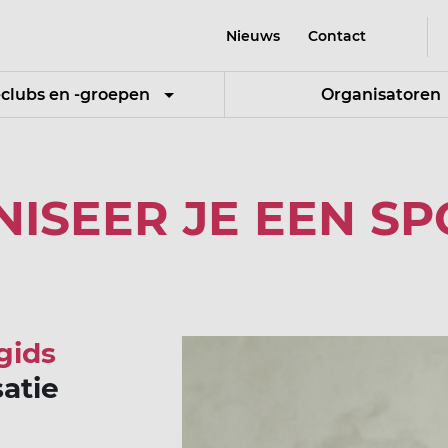
Nieuws
Contact
-clubs en -groepen
Organisatoren
ISEER JE EEN S
gids
atie