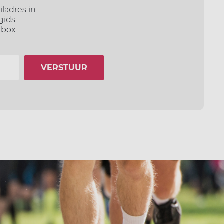
iladres in
egids
lbox.
VERSTUUR