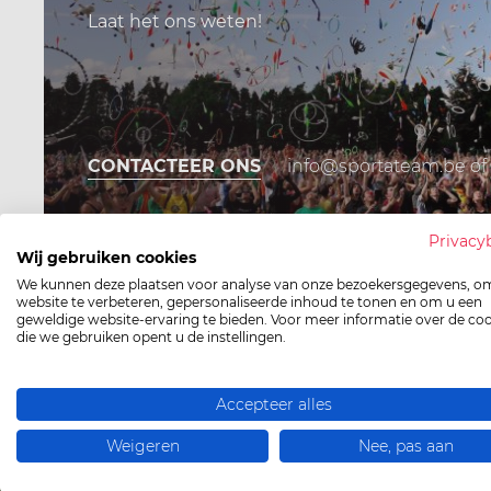
Laat het ons weten!
CONTACTEER ONS
info@sportateam.be
of 
Privacy
Wij gebruiken cookies
We kunnen deze plaatsen voor analyse van onze bezoekersgegevens, o
website te verbeteren, gepersonaliseerde inhoud te tonen en om u een
geweldige website-ervaring te bieden. Voor meer informatie over de co
die we gebruiken opent u de instellingen.
Accepteer alles
Weigeren
Nee, pas aan
Op zoek naar e